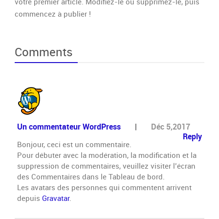
votre premier article. Modifiez-le ou supprimez-le, puis
o
commencez à publier !
n
j
o
u
Comments
r
t
o
u
t
l
e
m
Un commentateur WordPress
|
Déc 5,2017
o
Reply
Bonjour, ceci est un commentaire.
n
Pour débuter avec la modération, la modification et la
d
e
suppression de commentaires, veuillez visiter l’écran
des Commentaires dans le Tableau de bord.
!
Les avatars des personnes qui commentent arrivent
depuis
Gravatar
.