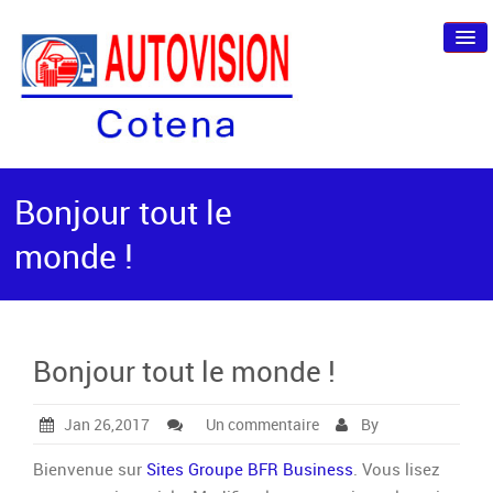
ACCUEIL
Bonjour tout le
A PROPOS
monde !
CONTACT
Bonjour tout le monde !
s
Jan 26,2017
Un commentaire
By
u
r
Bienvenue sur
Sites Groupe BFR Business
. Vous lisez
B